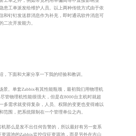
警工单之外，例如带宽利用率偏高等不直接影响业
隐患工单派发给维护人员。以上两种传统方式由于依
信和钉钉发送群消息作为补充，即时通讯软件消息可
的二次开发能力。
的介绍，下面和大家分享一下我的经验和教训。
景。单套Zabbix
有其性能瓶颈，最初我们用物理机
，尽管物理机性能很强大，但是在
8000台主机时就超
一多需求就变得复杂，人员、权限的变更也变得难以
和范围，把系统限制在一个管理单位之内。
发生宕机那么是发不出任何告警的，所以最好有另一套系
征资源池的Zabbix监控仪征资源池，而是另外在吉山