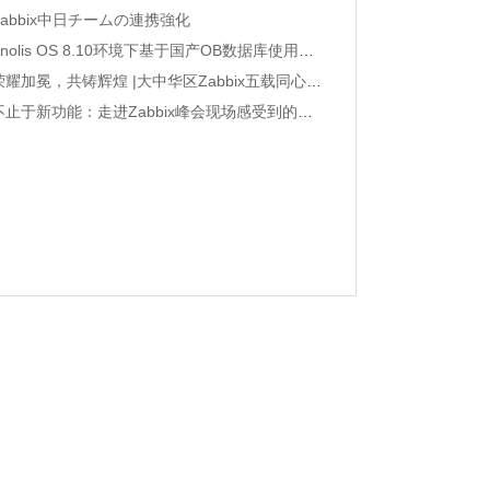
Zabbix中日チームの連携強化
Anolis OS 8.10环境下基于国产OB数据库使用阿里镜像源yum安装Zabbix 8.0
荣耀加冕，共铸辉煌 |大中华区Zabbix五载同心伙伴奖荣誉属于他们！
不止于新功能：走进Zabbix峰会现场感受到的社区脉搏和未来方向