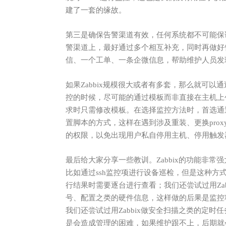
建了一套的缘故。
第三是确保告警渠道有效，任何系统都不可能保
警渠道上，最好通过多个相互补充，同时再做好
信、一个工单、一条企微信息，帮助维护人员发
如果Zabbix
规模很大或者有多套，那么就可以通
控的时候，尽可能的通过模板而非直接在主机上
求时只需修改模板。在选择监控方法时，首选通
置脚本的方式，这样在遇到涉及重装、更换pro
的权限，以免出现用户私自停用主机、停用触发
最后给大家分享一些教训。Zabbix
的功能非常强
比如通过
ssh监控项进行设备巡检，但是这种
行结果时需要逐台进行查看；我们还尝试过用Za
号、配置之类的硬件信息，这样做的后果是监控
我们还尝试过用Zabbix做安全扫描之类的定
是会造成管理的困难，如果维护跟不上，后期就