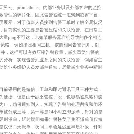
天翼云、
prometheus、内部业务以及外部客户的监控
致管理的碎片化，因此告警被统一汇聚到凌霄平台，
屏展示，对于值班人员接到告警工单时了解全局状况
，目前实现的主要是告警压缩和关联预警。在日常工
量ping不可达，比如某服务器宕机导致的多个相连
并策略，例如按照相同主机、按照相同告警归并，以
合并，这样可以有效压缩告警数量，减少重复告警的
的分析，实现告警到业务之间的关联预警，例如宿主
动给业务维护人员发邮件通知，尽量减少业务中断时
目前采用的是短信、工单和即时通讯工具三种方式，
为便捷，但是由于缺乏管控手段，也容易被忽略和遗
为止，确保通知到人，实现了告警的处理留痕和闭环
单被分成三等，第一等是24小时立即派单，针对的是
时延时派单，延时期间如果告警恢复了则不派单仅仅短
是仅仅白天派单，夜间工单会延迟至早晨补派，针对