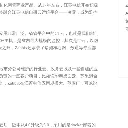
制化网管商业产品。从17年左右，江苏电信开始积极
终融合江苏电信自研云运维平台——凌霄，成为监控
应用非常广泛。省管平台中的
CT云，也就是我们部门
0+主机，是省内最大规模的监控；其次是IT云，以虚
外，Zabbix
还承载了诸如核心网、数通等专业部
地市分公司维护的行业云、政务云以及一些自建的业
电信负责的一些客户项目，比如说华泰桌面云、苏果混合
之，Zabbix在江苏电信应用规模大、范围广，可以说
版本从4.0升级为6.0，采用的是docker部署的