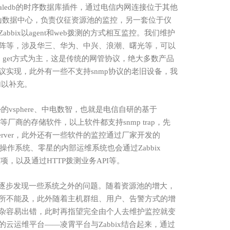
timescaledb的时序数据库插件，通过电信内网连接位于其他
吉山数据中心，负责仪征资源池的监控，另一套位于仪
bbix
以
agent和web拨测的方式相互监控。我们维护
阵等，涉及华三、华为、中兴、浪潮、曙光等，可以
 get方式为主，这是传统的网管协议，绝大多数产品
实现，此外有一些不支持snmp协议的老旧设备，我
加以补充。
的vsphere、中电数智，也就是电信自研的基于
为等厂商的存储软件，以上软件都支持snmp trap，先
erver，此外还有一些软件的监控通过厂家开发的
内部的操作系统、零星的内部运维系统也会通过Zabbix
项，以及通过HTTP拨测业务API等。
逐步发现一些系统之外的问题。随着资源池的增大，
所不能及，此外随着主机群组、用户、告警方式的增
杂容易出错，此时再指望完全由个人去维护监控就变
的云运维平台——凌霄平台与
Zabbix
结合起来，通过