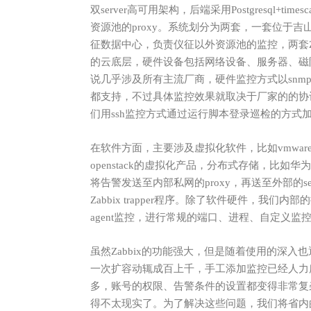
双server高可用架构，后端采用Postgresql+
资源池的proxy。系统划分为两套，一套位于
征数据中心，负责仪征以外资源池的监控，两套Za
的云底层，硬件设备包括网络设备、服务器、磁
说几乎涉及所有主流厂商，硬件监控方式以snmp
都支持，不过具体监控效果就取决于厂家的的协议
们用ssh监控方式通过运行脚本登录巡检的方式
在软件方面，主要涉及虚拟化软件，比如vmware
openstack的虚拟化产品，分布式存储，比如华
将告警发送至内部私网的proxy，再送至外部的s
Zabbix trapper程序。除了软件硬件，我们
agent监控，进行常规的端口、进程、自定义监控
虽然Zabbix
的功能强大，但是随着使用的深入也
一次扩容动辄成百上千，手工添加监控已经人力
多，账号的权限、告警条件的设置都变得非常复
得不太现实了。为了解决这些问题，我们将省内