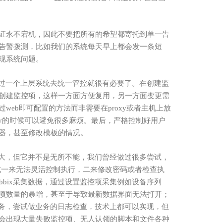
证永不宕机，因此不要把所有的希望都寄托到单一告
告警拨测，比如我们的系统每天早上都会发一条短
现系统问题。
过一个上层系统去统一管控就很有必要了。在创建监
创建监控项，这样一方面方便复用，另一方面变更需
过
web即可配置的方法而非需要在proxy或者主机上放
xy的时候可以避免很多麻烦。最后，严格控制好用户
器，甚至修改模板的情况。
大，但它并不是无所不能，我们曾经做过很多尝试，
方式一来无法灵活控制执行，二来修改密码或者检查执
bbix采集数据，通过设置监控项采集例如设备序列
项数量的暴增，甚至于导致最新数据界面无法打开；
时任务，尝试做业务的日志检查，技术上都可以实现，但
会出现大量失败监控项、无人认领的脚本和文件各种