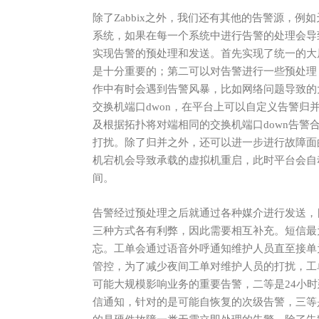
除了Zabbix
之外，我们还有其他的告警源，例如
系统，如果在每一个系统中进行告警的处理会导
实现告警的预处理和发送。首先实现了统一的大
是十分重要的；第二可以对告警进行一些预处理
作中有时会遇到告警风暴，比如网络问题导致的大
交换机端口dwon，在平台上可以自定义告警归
及根据拓扑将对端相同的交换机端口down告警
打扰。除了归并之外，还可以进一步进行故障面
机宕机会导致承载的虚拟机重启，此时平台会自
间。
告警经过预处理之后就通过各种媒介进行发送，
三种方式各有利弊，因此需要相互补充。短信最
忘。工单会通过语音外呼通知维护人员直至接单
管控，为了减少夜间工单对维护人员的打扰，工
可能大规模影响业务的重要告警，二等是24小
信通知，针对的是可能自恢复的次级告警，三等