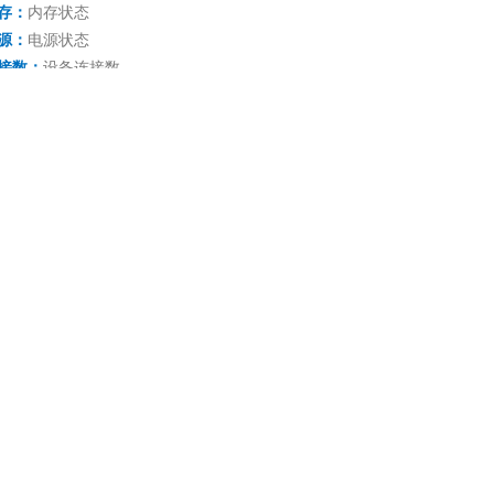
存
：
内存状态
源
：
电源状态
接数
：
设备连接数
RRP
：
VRRP 状态
览信息
：
系统运行时间、SNMP的状态
监控指标信息
用说明：