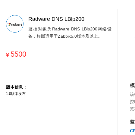
Radware DNS LBlp200
监控对象为Radware DNS LBlp200网络设
备，模版适用于Zabbix5.0版本及以上。
5500
¥
模
版本信息：
1.0版本发布
该
控
览
监
C