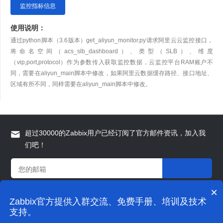
监控指标信息
使用说明：
通过python脚本（3.6版本）get_aliyun_monitor.py请求阿里云云监控接口，
将命名空间（acs_slb_dashboard）、类型（SLB）、维度
（vip,port,protocol）作为参数传入获取监控数据，云监控平台RAM账户不
同，需要在aliyun_main脚本中修改，如果阿里云数据缓存路径、接口地址、
区域有所不同，同样需要在aliyun_main脚本中修改。
超过30000的Zabbix用户已经订阅了官方邮件资讯，加入我
们吧！
×
Zabbix官方提供入群交流、免费手册、培训及技术
© 2009-2021 grandage.cn 版权所有
支持。
上海宏时数据系统有限公司.
沪ICP备16054026号-1
隐私政策