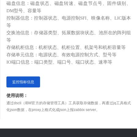
磁盘信息：磁盘状态、磁盘转速、磁盘节点号、固件级别、
D
M
型号、容量等
控制器信息：控制器状态、电源控制
S
FI
、映像名称、
L
IC
版本
等
交换池信息：存储器类型、拓展数据块状态、池所在的阵列组
等
存储机柜信息：机柜状态、机柜位置、机架号和机柜容量等
存储单元信息：电源状态、有效电源控制方式、型号等
I
O
端口信息：端口类型、端口号、端口状态、速率等
监控指标信息
使用说明：
通过dscli（IBM官方的存储管理工具）工具获取存储数据，再通过jq工具格式
化json数据，在proxy上格式化成json上报zabbix server。