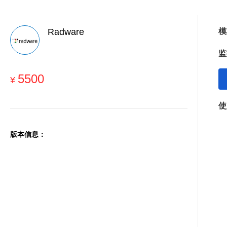
Radware
模
监
5500
¥
使
版本信息：